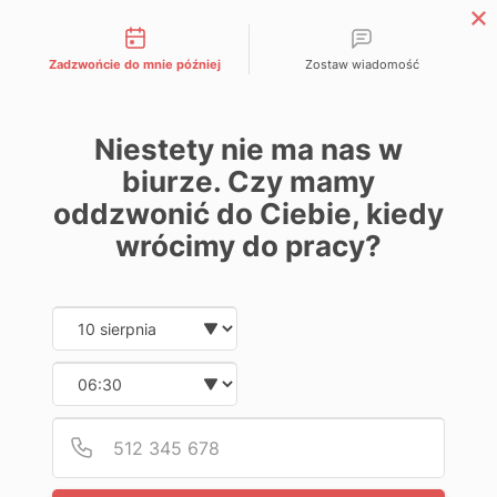
Możliwości kontaktu
Zadzwońcie do mnie później
Zostaw wiadomość
Strefa Partnera APP
Niestety nie ma nas w
biurze. Czy mamy
oddzwonić do Ciebie, kiedy
Home
Mechanika
Mechanika - BHP
Pasty do mycia rąk
wrócimy do pracy?
PASTY DO MYCIA RĄK
Date and time slection for sch
Wybierz datę
Wybierz godzinę
PROMOCJA
Podaj
Numer