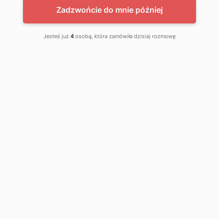
Zadzwońcie do mnie później
od
6.19
PLN
najniższa cena z ostatnich 30 dni
8.71
PLN
Jesteś już
4
osobą, która zamówiła dzisiaj rozmowę
APP H 01 Eco Clean
Pasta do mycia silnie zabrudzonych rąk
APP E 02 Extra Clean NF
Pasta do mycia rąk dla lakierników i mechaników