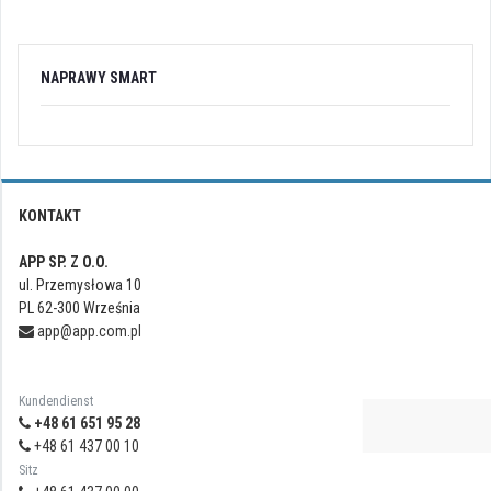
NAPRAWY SMART
KONTAKT
APP SP. Z O.O.
ul. Przemysłowa 10
PL 62-300 Września
app@app.com.pl
Kundendienst
+48 61 651 95 28
+48 61 437 00 10
Sitz