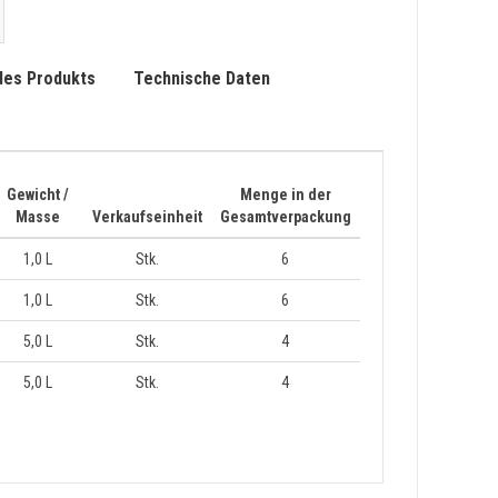
des Produkts
Technische Daten
Gewicht /
Menge in der
Masse
Verkaufseinheit
Gesamtverpackung
1,0 L
Stk.
6
1,0 L
Stk.
6
5,0 L
Stk.
4
5,0 L
Stk.
4