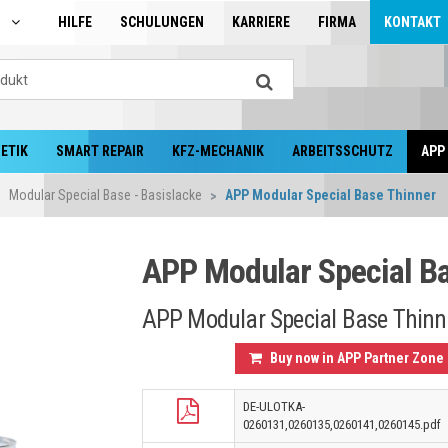
N
HILFE
SCHULUNGEN
KARRIERE
FIRMA
KONTAKT
ETIK
SMART REPAIR
KFZ-MECHANIK
ARBEITSSCHUTZ
APP
Modular Special Base - Basislacke
APP Modular Special Base Thinner
APP Modular Special Ba
APP Modular Special Base Thinn
Buy now in APP Partner Zone
DE-ULOTKA-
0260131,0260135,0260141,0260145.pdf