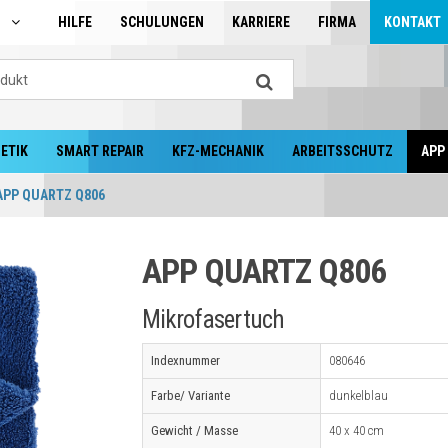
N
HILFE
SCHULUNGEN
KARRIERE
FIRMA
KONTAKT
ETIK
SMART REPAIR
KFZ-MECHANIK
ARBEITSSCHUTZ
APP
APP QUARTZ Q806
APP QUARTZ Q806
Mikrofasertuch
Indexnummer
080646
Farbe/ Variante
dunkelblau
Gewicht / Masse
40 x 40 cm