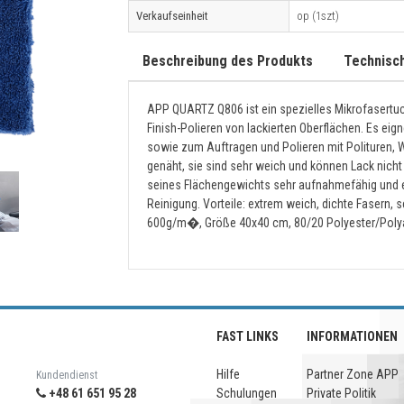
Verkaufseinheit
op (1szt)
Beschreibung des Produkts
Technisc
APP QUARTZ Q806 ist ein spezielles Mikrofasert
Finish-Polieren von lackierten Oberflächen. Es eig
sowie zum Auftragen und Polieren mit Polituren, W
genäht, sie sind sehr weich und können Lack nic
seines Flächengewichts sehr aufnahmefähig und 
Reinigung. Vorteile: extrem weich, dichte Fasern,
600g/m�, Größe 40x40 cm, 80/20 Polyester/Poly
FAST LINKS
INFORMATIONEN
Hilfe
Partner Zone APP
Kundendienst
+48 61 651 95 28
Schulungen
Private Politik