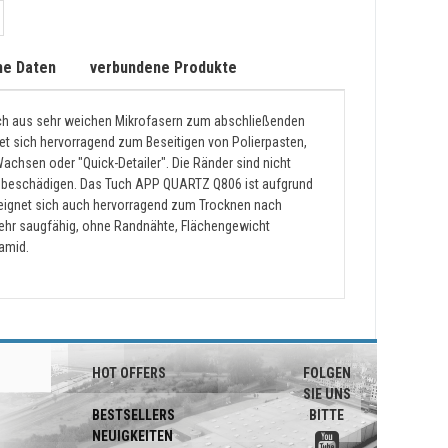
he Daten
verbundene Produkte
uch aus sehr weichen Mikrofasern zum abschließenden
net sich hervorragend zum Beseitigen von Polierpasten,
achsen oder "Quick-Detailer". Die Ränder sind nicht
ht beschädigen. Das Tuch APP QUARTZ Q806 ist aufgrund
eignet sich auch hervorragend zum Trocknen nach
 sehr saugfähig, ohne Randnähte, Flächengewicht
amid.
HOT OFFERS
FOLGEN
SIE UNS
BESTSELLERS
BITTE
NEUIGKEITEN