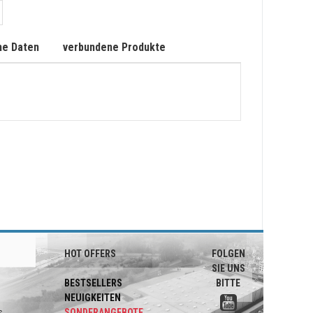
he Daten
verbundene Produkte
HOT OFFERS
FOLGEN
SIE UNS
BESTSELLERS
BITTE
NEUIGKEITEN
s
SONDERANGEBOTE