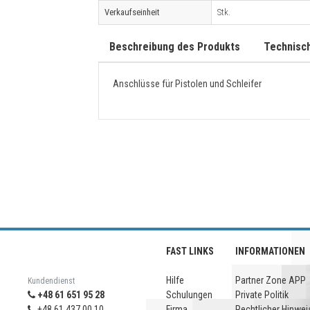
Verkaufseinheit
Stk.
Beschreibung des Produkts
Technisc
Anschlüsse für Pistolen und Schleifer
FAST LINKS
INFORMATIONEN
Hilfe
Partner Zone APP
Kundendienst
+48 61 651 95 28
Schulungen
Private Politik
+48 61 437 00 10
Firma
Rechtlicher Hinwei