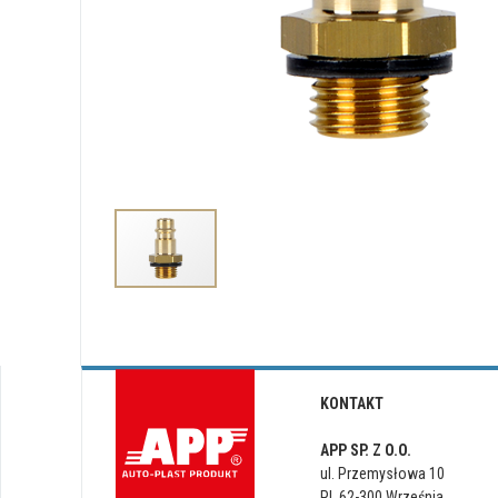
KONTAKT
APP SP. Z O.O.
ul. Przemysłowa 10
PL 62-300 Września