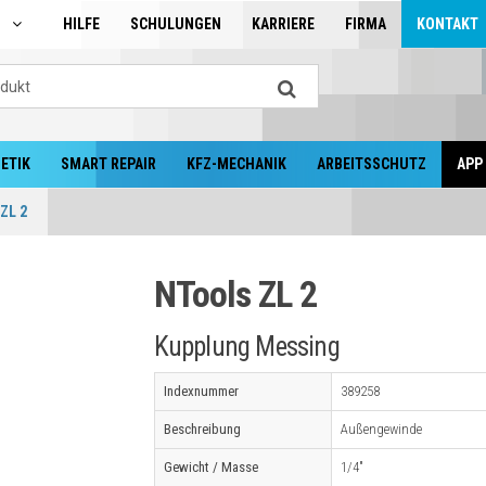
N
HILFE
SCHULUNGEN
KARRIERE
FIRMA
KONTAKT
ETIK
SMART REPAIR
KFZ-MECHANIK
ARBEITSSCHUTZ
APP
ZL 2
NTools ZL 2
Kupplung Messing
Indexnummer
389258
Beschreibung
Außengewinde
Gewicht / Masse
1/4"