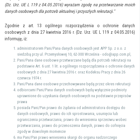
(Dz. Urz. UE L 119 z 04.05.2016) wyrażam zgodę na przetwarzanie moich
danych osobowych dla potrzeb aktualnej i przyszłych rekrutacji."
Zgodnie z art. 13 ogólnego rozporządzenia o ochronie danych
osobowych z dnia 27 kwietnia 2016 r. (Dz. Urz. UE L 119 z 04.05.2016)
informuję, iż:
administratorem Pani/Pana danych osobowych jest APP Sp. z o.o. z
siedzibą przy ul. Przemysłowej 10, 62-300 Września - odo@app.com.pl,
Pani/Pana dane osobowe przetwarzane będą dla potrzeb rekrutacji na
podstawie Art. 6 ust. 1 lit. a ogólnego rozporządzenia o ochronie danych
osobowych z dnia 27 kwietnia 2016 r. oraz Kodeksu Pracy z dnia 26
czerwca 1974 r.
Pani/Pana dane osobowe przechowywane będą przez okres rekrutacji
odbiorcami Pani/Pana danych osobowych będą wyłącznie podmioty
uprawnione do uzyskania danych osobowych na podstawie przepisów
prawa
posiada Pani/Pan prawo do żądania od administratora dostępu do
danych osobowych, prawo do ich sprostowania, usunięcia lub
ograniczenia przetwarzania, prawo do wniesienia sprzeciwu wobec
przetwarzania, prawo do przenoszenia danych, prawo do cofnięcia
zgody w dowolnym momencie
ma Pani/Pan prawo wniesienia skargi do organu nadzorczego