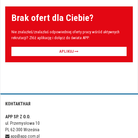
Brak ofert dla Ciebie?
Nie znalazłeś/znalazłaś odpowiedniej oferty pracy wśród aktywnych
rekrutacji? Złóż aplikację i dołącz do świata APP.
APLIKUJ
КОНТАКТНАЯ
APP SP. Z O.O.
ul. Przemysłowa 10
PL 62-300 Września
app@app.com.pl