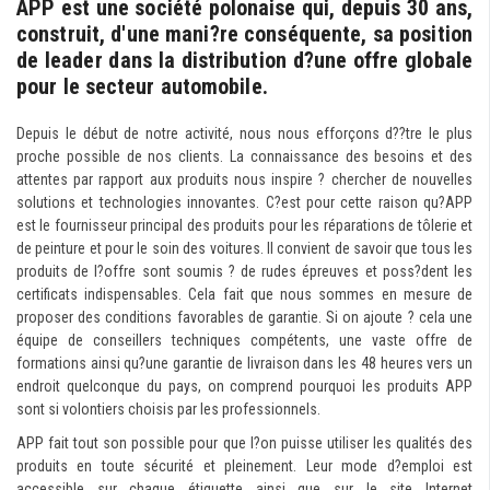
APP est une société polonaise qui, depuis 30 ans,
construit, d'une mani?re conséquente, sa position
de leader dans la distribution d?une offre globale
pour le secteur automobile.
Depuis le début de notre activité, nous nous efforçons d??tre le plus
proche possible de nos clients. La connaissance des besoins et des
attentes par rapport aux produits nous inspire ? chercher de nouvelles
solutions et technologies innovantes. C?est pour cette raison qu?APP
est le fournisseur principal des produits pour les réparations de tôlerie et
de peinture et pour le soin des voitures. Il convient de savoir que tous les
produits de l?offre sont soumis ? de rudes épreuves et poss?dent les
certificats indispensables. Cela fait que nous sommes en mesure de
proposer des conditions favorables de garantie. Si on ajoute ? cela une
équipe de conseillers techniques compétents, une vaste offre de
formations ainsi qu?une garantie de livraison dans les 48 heures vers un
endroit quelconque du pays, on comprend pourquoi les produits APP
sont si volontiers choisis par les professionnels.
APP fait tout son possible pour que l?on puisse utiliser les qualités des
produits en toute sécurité et pleinement. Leur mode d?emploi est
accessible sur chaque étiquette ainsi que sur le site Internet