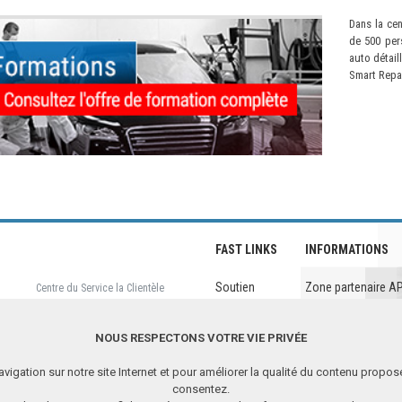
Dans la cen
de 500 pers
auto détail
Smart Repai
FAST LINKS
INFORMATIONS
Soutien
Zone partenaire A
Centre du Service la Clientèle
+48 61 651 95 16
Formation
Politique de confide
Société
Note légale
Siège
NOUS RESPECTONS VOTRE VIE PRIVÉE
+48 61 437 00 00
A télécharger
avigation sur notre site Internet et pour améliorer la qualité du contenu propos
consentez.