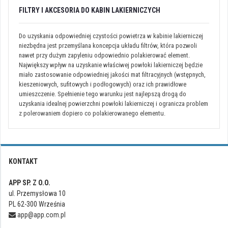
FILTRY I AKCESORIA DO KABIN LAKIERNICZYCH
Do uzyskania odpowiedniej czystości powietrza w kabinie lakierniczej
niezbędna jest przemyślana koncepcja układu filtrów, która pozwoli
nawet przy dużym zapyleniu odpowiednio polakierować element.
Największy wpływ na uzyskanie właściwej powłoki lakierniczej będzie
miało zastosowanie odpowiedniej jakości mat filtracyjnych (wstępnych,
kieszeniowych, sufitowych i podłogowych) oraz ich prawidłowe
umieszczenie. Spełnienie tego warunku jest najlepszą drogą do
uzyskania idealnej powierzchni powłoki lakierniczej i ogranicza problem
z polerowaniem dopiero co polakierowanego elementu.
KONTAKT
APP SP. Z O.O.
ul. Przemysłowa 10
PL 62-300 Września
app@app.com.pl