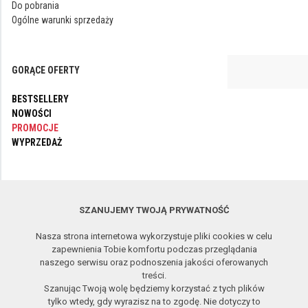
Do pobrania
Ogólne warunki sprzedaży
GORĄCE OFERTY
BESTSELLERY
NOWOŚCI
PROMOCJE
WYPRZEDAŻ
OBSERWUJ NAS
SZANUJEMY TWOJĄ PRYWATNOŚĆ
Nasza strona internetowa wykorzystuje pliki cookies w celu
Copyright © 2017-2026 APP Sp. z o.o. All rights reserved.
2.26.08.07
zapewnienia Tobie komfortu podczas przeglądania
Zdalna pomoc
naszego serwisu oraz podnoszenia jakości oferowanych
treści.
Szanując Twoją wolę będziemy korzystać z tych plików
tylko wtedy, gdy wyrazisz na to zgodę. Nie dotyczy to