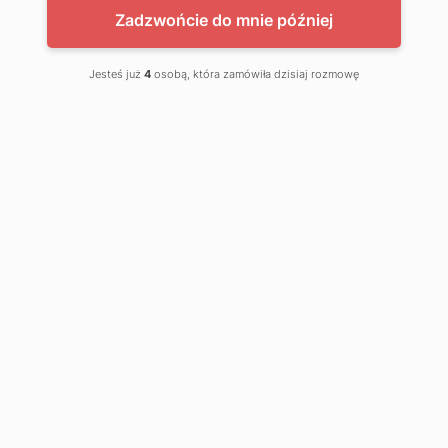
Zadzwońcie do mnie później
Jesteś już
4
osobą, która zamówiła dzisiaj rozmowę
APP Grund Epoxy Spray
Grunt epoksydowy
Kup teraz w Strefie Partnera APP
PL-ULOTKA-021205.pdf