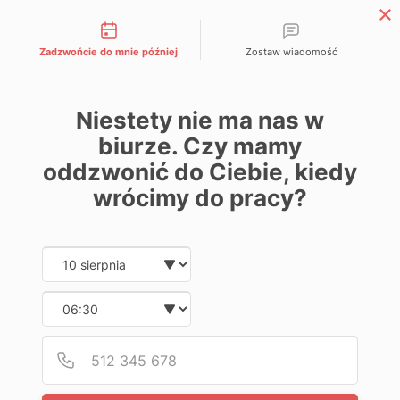
Możliwości kontaktu
Zadzwońcie do mnie później
Zostaw wiadomość
Strefa Partnera APP
Niestety nie ma nas w
biurze. Czy mamy
oddzwonić do Ciebie, kiedy
Home
Lakiernictwo
Podkłady i grunty
Grunty i epoksydy
wrócimy do pracy?
APP Grund Epoxy Spray
Date and time slection for sch
Wybierz datę
Wybierz godzinę
Podaj
Numer