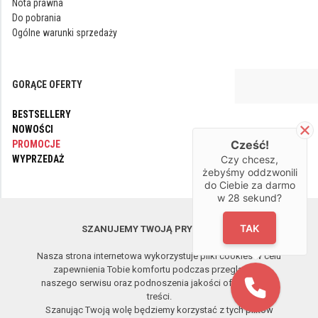
Nota prawna
Do pobrania
Ogólne warunki sprzedaży
GORĄCE OFERTY
BESTSELLERY
NOWOŚCI
Cześć!
PROMOCJE
WYPRZEDAŻ
Czy chcesz,
żebyśmy oddzwonili
do Ciebie za darmo
w
28
sekund?
OBSERWUJ NAS
TAK
SZANUJEMY TWOJĄ PRYWATNOŚĆ
Nasza strona internetowa wykorzystuje pliki cookies w celu
Copyright © 2017-2026 APP Sp. z o.o. All rights reserved.
2.26.08.07
zapewnienia Tobie komfortu podczas przeglądania
Zdalna pomoc
naszego serwisu oraz podnoszenia jakości oferowanych
treści.
Szanując Twoją wolę będziemy korzystać z tych plików