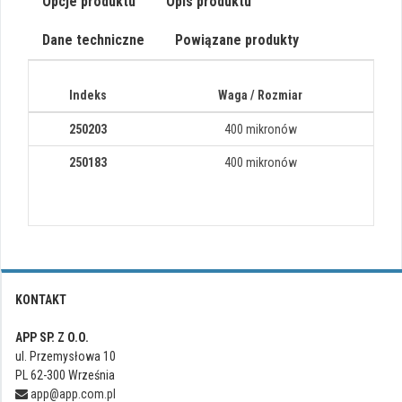
Opcje produktu
Opis produktu
Dane techniczne
Powiązane produkty
Indeks
Waga / Rozmiar
250203
400 mikronów
250183
400 mikronów
KONTAKT
APP SP. Z O.O.
ul. Przemysłowa 10
PL 62-300 Września
app@app.com.pl