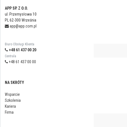
APP SP. Z O.O.
ul. Przemysłowa 10
PL 62-300 Września
app@app.com.pl
Biuro Obsługi Klienta
+48 61 437 00 20
Centrala
+48 61 437 00 00
NA SKRÓTY
Wsparcie
Szkolenia
Kariera
Firma