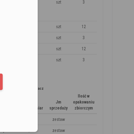
2,5L
szt
3
0,50l
szt
12
2,5L
szt
3
eduled call
0,50l
szt
12
2,5L
szt
3
elefonu w formacie E164
ter
uskładnikowy + utwardzacz
Ilość w
Jm
opakowaniu
Waga / Rozmiar
sprzedaży
zbiorczym
szyb
22,5L
zestaw
szyb
22,5L
zestaw