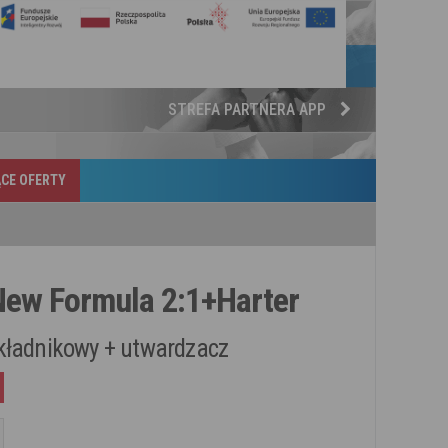
STREFA PARTNERA APP
CE OFERTY
New Formula 2:1+Harter
kładnikowy + utwardzacz