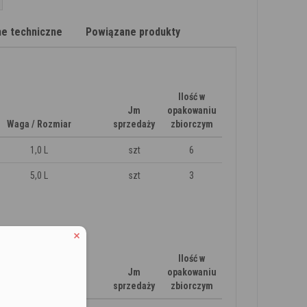
e techniczne
Powiązane produkty
Ilość w
Jm
opakowaniu
Waga / Rozmiar
sprzedaży
zbiorczym
1,0 L
szt
6
5,0 L
szt
3
Ilość w
Jm
opakowaniu
Waga / Rozmiar
sprzedaży
zbiorczym