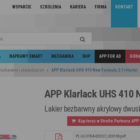
WSPARCIE
SZKOLENIA
KARIERA
FIRMA
KONTAKT
A
NAPRAWY SMART
MECHANIKA
BHP
APP FOR AD
GORĄ
ezbarwne i utwardzacze
APP Klarlack UHS 410 New Formula 2:1+Harter
APP Klarlack UHS 410 
Lakier bezbarwny akrylowy dwus
Kup teraz w Strefie Partnera APP
PL-ULOTKA-020137_020138.pdf