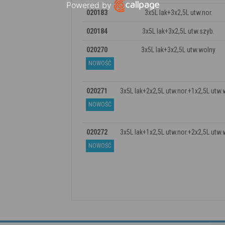
Powered by
020183
3x5L lak+3x2,5L utw.nor.
Open link in new window
020184
3x5L lak+3x2,5L utw.szyb.
020270
3x5L lak+3x2,5L utw.wolny
NOWOŚĆ
020271
3x5L lak+2x2,5L utw.nor.+1x2,5L utw.
NOWOŚĆ
020272
3x5L lak+1x2,5L utw.nor.+2x2,5L utw.
NOWOŚĆ