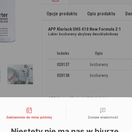
Opcje produktu
Opis produktu
Dan
APP Klarlack UHS 410 New Formula 2:1
Lakier bezbarwny akrylowy dwuskładnikowy
Indeks
Opis
020137
bezbarwny
020138
bezbarwny
APP Harter Klarlack UHS 410 2:1
Utwardzacz do lakieru akrylowego
liwości kontaktu
Zadzwońcie do mnie później
Zostaw wiadomość
Indeks
Opis
Niestety nie ma nas w biurze.