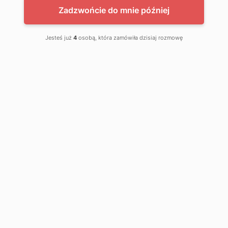
Zadzwońcie do mnie później
Jesteś już
4
osobą, która zamówiła dzisiaj rozmowę
APP Cup System Set
Zestawy kubków do mieszania farb i
lakierów (240 wkładów +1 kubek)
WYPRZEDAŻ
Kup teraz w Strefie Partnera APP