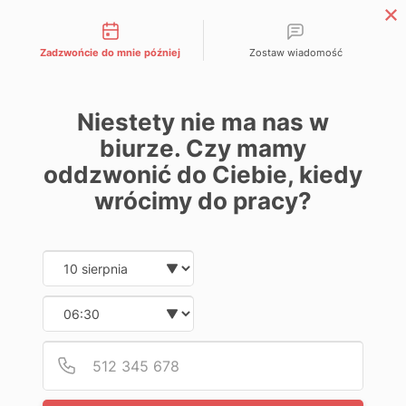
Możliwości kontaktu
Zadzwońcie do mnie później
Zostaw wiadomość
Strefa Partnera APP
Niestety nie ma nas w
biurze. Czy mamy
oddzwonić do Ciebie, kiedy
Home
Lakiernictwo
Różne artykuły lakiernicze
wrócimy do pracy?
Kubki i pojemniki pomocnicze
APP Cup System Set
Date and time slection for sch
Wybierz datę
Wybierz godzinę
Podaj
Numer