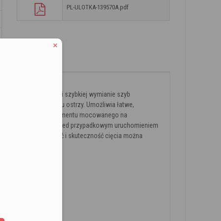
PL-ULOTKA-139570A.pdf
owiązane produkty
y z myślą o fachowej i szybkiej wymianie szyb
owanych do tego celu ostrzy. Umożliwia łatwe,
ną osobę lub innego elementu mocowanego na
Nóż posiada blokadę przed przypadkowym uruchomieniem
dzenia oraz szybkość i skuteczność cięcia można
etrza.
eduled call