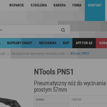
WSPARCIE
SZKOLENIA
KARIERA
FIRMA
KONTAKT
A
NAPRAWY SMART
MECHANIKA
BHP
APP FOR AD
GORĄ
szyb
Narzędzia do wycinania i montażu szyb
NTools PNS1
NTools PNS1
Pneumatyczny nóż do wycinania
prostym 57mm
Indeks
139570A