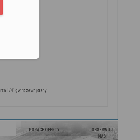
elefonu w formacie E164
9 dB(A)
za 1/4'' gwint zewnętrzny
GORĄCE OFERTY
OBSERWUJ
NAS