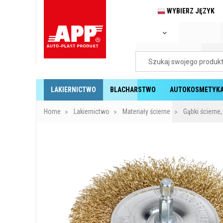
WYBIERZ JĘZYK
LAKIERNICTWO
BLACHARSTWO
AUTOKOSMETYK
Home
Lakiernictwo
Materiały ścierne
Gąbki ścierne,