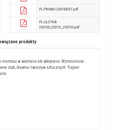
PL-PROMO-250150SET.pdf
PL-ULOTKA-
250150_250151_250155.pdf
owiązane produkty
o montażu w wiertarce lub wkrętarce. Wzmocniona
ie stali, drewna i tworzyw sztucznych. Trzpień
ycie.