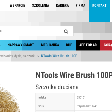
WSPARCIE
SZKOLENIA
KARIERA
FIRMA
KONTAKT
A
NAPRAWY SMART
MECHANIKA
BHP
APP FOR AD
GORĄ
 włókniny, dyski, szczotki
NTools Wire Brush 100P
NTools Wire Brush 100
Szczotka druciana
Indeks
250151
Opis
trzpień hex 1/4"