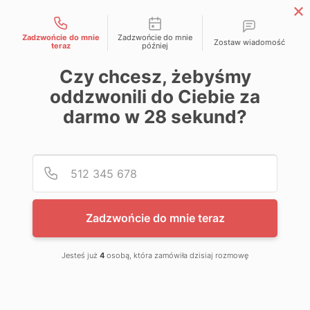
Możliwości kontaktu
Zadzwońcie do mnie
Zadzwońcie do mnie
Strefa Partnera APP
Zostaw wiadomość
teraz
później
Czy chcesz, żebyśmy
oddzwonili do Ciebie za
darmo w
28
sekund?
Home
Lakiernictwo
Różne artykuły lakiernicze
Podaj
Numer
Narzędzia pomocnicze
APP Dry Coat
Zadzwońcie do mnie teraz
Jesteś już
4
osobą, która zamówiła dzisiaj rozmowę