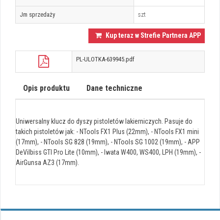
Jm sprzedaży
szt
Kup teraz w Strefie Partnera APP
PL-ULOTKA-639945.pdf
Opis produktu
Dane techniczne
Uniwersalny klucz do dyszy pistoletów lakierniczych. Pasuje do
takich pistoletów jak: - NTools FX1 Plus (22mm), - NTools FX1 mini
(17mm), - NTools SG 828 (19mm), - NTools SG 1002 (19mm), - APP
DeVilbiss GTI Pro Lite (10mm), - Iwata W400, WS400, LPH (19mm), -
AirGunsa AZ3 (17mm).