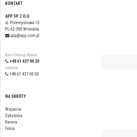
KONTAKT
APP SP. Z O.O.
ul. Przemysłowa 10
PL 62-300 Września
app@app.com.pl
Biuro Obsługi Klienta
+48 61 437 00 20
Centrala
+48 61 437 00 00
NA SKRÓTY
Wsparcie
Szkolenia
Kariera
Firma