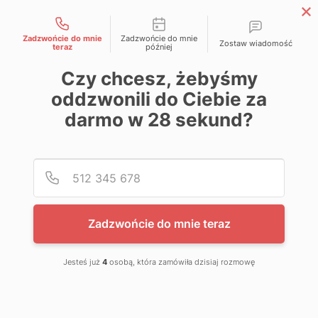
Możliwości kontaktu
Zadzwońcie do mnie
Zadzwońcie do mnie
Strefa Partnera APP
Zostaw wiadomość
teraz
później
Czy chcesz, żebyśmy
oddzwonili do Ciebie za
darmo w
28
sekund?
Home
Lakiernictwo
APP Modular - system doboru koloru
Podaj
Numer
Modular - elementy systemu
APP PMA Cover Set
Zadzwońcie do mnie teraz
Jesteś już
4
osobą, która zamówiła dzisiaj rozmowę