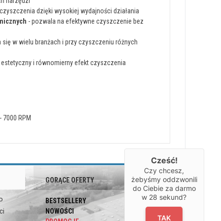
h narzędzi
czyszczenia dzięki wysokiej wydajności działania
emicznych
- pozwala na efektywne czyszczenie bez
 się w wielu branżach i przy czyszczeniu różnych
 estetyczny i równomierny efekt czyszczenia
- 7000 RPM
Cześć!
Czy chcesz,
żebyśmy oddzwonili
GORĄCE OFERTY
OBSERWUJ
do Ciebie za darmo
NAS
w
28
sekund?
P
BESTSELLERY
ci
NOWOŚCI
TAK