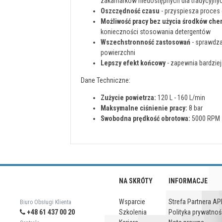
zakamarków niedostępnych dla tradycyjnyc
Oszczędność czasu
- przyspiesza proces 
Możliwość pracy bez użycia środków ch
konieczności stosowania detergentów
Wszechstronność zastosowań
- sprawdza
powierzchni
Lepszy efekt końcowy
- zapewnia bardziej
Dane Techniczne:
Zużycie powietrza:
120 L - 160 L/min
Maksymalne ciśnienie pracy:
8 bar
Swobodna prędkość obrotowa:
5000 RPM 
NA SKRÓTY
INFORMACJE
Wsparcie
Strefa Partnera AP
Biuro Obsługi Klienta
+48 61 437 00 20
Szkolenia
Polityka prywatnoś