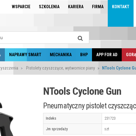
WSPARCIE
SZKOLENIA
KARIERA
FIRMA
KONTAKT
A
NAPRAWY SMART
MECHANIKA
BHP
APP FOR AD
GORĄ
zyszczenia
Pistolety czyszczące, wytwornice piany
NTools Cyclone G
NTools Cyclone Gun
Pneumatyczny pistolet czyszcząc
Indeks
231723
Jm sprzedaży
szt