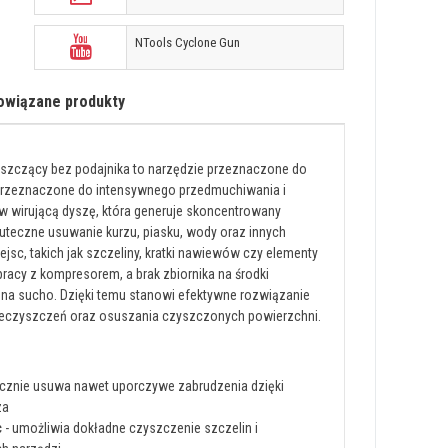
NTools Cyclone Gun
owiązane produkty
yszczący bez podajnika to narzędzie przeznaczone do
, przeznaczone do intensywnego przedmuchiwania i
 wirującą dyszę, która generuje skoncentrowany
uteczne usuwanie kurzu, piasku, wody oraz innych
jsc, takich jak szczeliny, kratki nawiewów czy elementy
pracy z kompresorem, a brak zbiornika na środki
 na sucho. Dzięki temu stanowi efektywne rozwiązanie
ieczyszczeń oraz osuszania czyszczonych powierzchni.
ecznie usuwa nawet uporczywe zabrudzenia dzięki
za
c
- umożliwia dokładne czyszczenie szczelin i