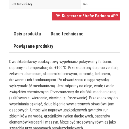
Jm sprzedaży
szt
Kup teraz w Strefie Partnera APP
Opis produktu
Dane techniczne
Powiązane produkty
Dwuskładnikowy epoksydowy wypełniacz pokrywalny farbami,
odporny na temperaturę do +100°C. Przeznaczony do prac ze stalą,
żeliwem, aluminium, stopami kolorowymi, ceramiką, betonem,
drewnem i ich kombinacjami. Po utwardzeniu osiąga wysoką
wytrzymałość mechaniczną. Jest odporny na oleje, wodę i wiele
związków chemicznych. Przeznaczony do obróbki mechanicznej
(szlifowanie, wiercenie, cięcie piłą, frezowanie). Przeznaczony do
wypełniania pęknięć, dziur, błędnie wywierconych otworów i jam
osadowych. Umożliwia naprawy uszkodzonych gwintów, rur
zbiorników na wodę, grzejników, rynien dachowych, basenów,
elementów karoserii i maszyn. Może być stosowany również jako
szpachla przy naprawach powierzchniowych.