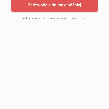
Zadzwońcie do mnie później
Jesteś już
4
osobą, która zamówiła dzisiaj rozmowę
PROMOCJE
NOWOŚCI
NOWOŚĆ
NOWOŚĆ