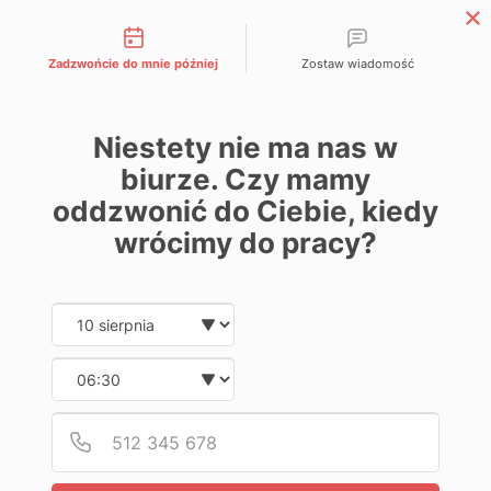
Możliwości kontaktu
Zadzwońcie do mnie później
Zostaw wiadomość
Strefa Partnera APP
Niestety nie ma nas w
biurze. Czy mamy
oddzwonić do Ciebie, kiedy
wrócimy do pracy?
Date and time slection for sch
Wybierz datę
Wybierz godzinę
Podaj
Numer