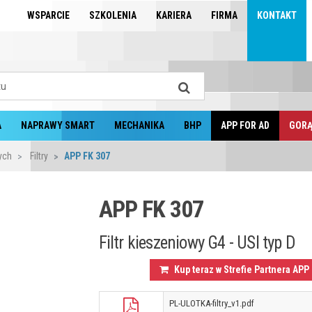
WSPARCIE
SZKOLENIA
KARIERA
FIRMA
KONTAKT
A
NAPRAWY SMART
MECHANIKA
BHP
APP FOR AD
GORĄ
zych
Filtry
APP FK 307
APP FK 307
Filtr kieszeniowy G4 - USI typ D
Kup teraz w Strefie Partnera APP
PL-ULOTKA-filtry_v1.pdf