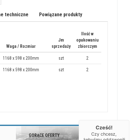
e techniczne
Powiązane produkty
Ilość w
Jm
opakowaniu
Waga / Rozmiar
sprzedaży
zbiorczym
1168 x 598 x 200mm
szt
2
1168 x 598 x 200mm
szt
2
Cześć!
Czy chcesz,
GORĄCE OFERTY
OBSERWUJ
żebyśmy oddzwonili